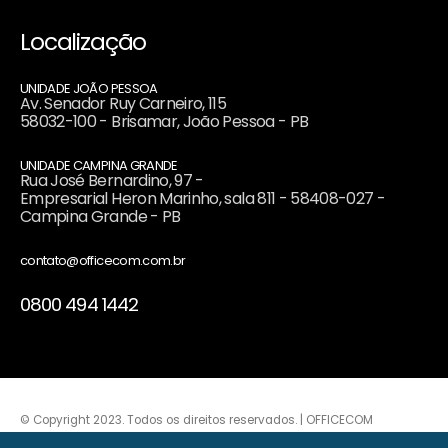
Localização
UNIDADE JOÃO PESSOA
Av. Senador Ruy Carneiro, 115
58032-100 - Brisamar, João Pessoa - PB
UNIDADE CAMPINA GRANDE
Rua José Bernardino, 97 -
Empresarial Heron Marinho, sala 811 - 58408-027 -
Campina Grande - PB
contato@officecom.com.br
0800 494 1442
© Copyright 2023. Todos os direitos reservados. | OFFICECOM
DESENVOLVIMENTO DE SOFTWARE E APLICATIVOS / CNPJ: