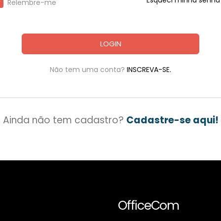
Esqueci minha senha
Relembre-me
LOGIN
Não tem uma conta?
INSCREVA-SE.
Ainda não tem cadastro?
Cadastre-se aqui!
OfficeCom