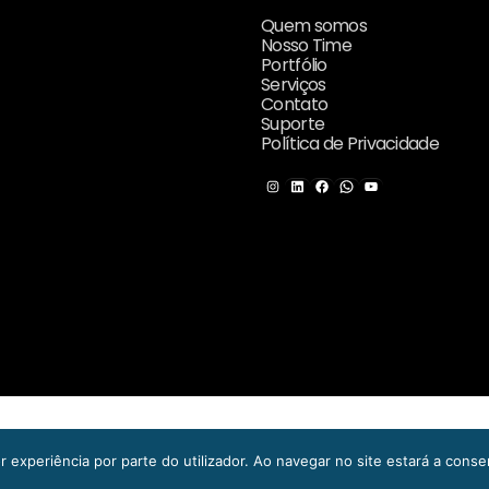
Quem somos
Nosso Time
Portfólio
Serviços
Contato
Suporte
Política de Privacidade
Instagram
LinkedIn
Facebook
WhatsApp
Youtube
itos reservados. | OFFICECOM DESENVOLVIMENTO DE SOFTWARE E APLICA
r experiência por parte do utilizador. Ao navegar no site estará a consent