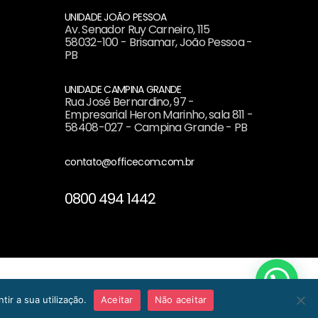
UNIDADE JOÃO PESSOA
Av. Senador Ruy Carneiro, 115
58032-100 - Brisamar, João Pessoa -
PB
UNIDADE CAMPINA GRANDE
Rua José Bernardino, 97 -
Empresarial Heron Marinho, sala 811 -
58408-027 - Campina Grande - PB
contato@officecom.com.br
0800 494 1442
TIVOS / CNPJ: 31.996.675/0001-66
ir a sua utilização.
Aceitar
Não aceitar