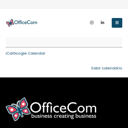
Sexta-
feira
Santa
iCal
Google Calendar
Exibir calendário